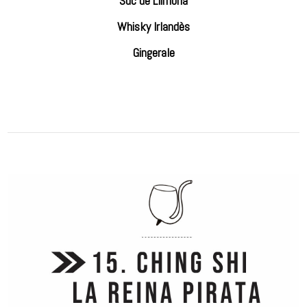
Suc de Llimona
Whisky Irlandès
Gingerale