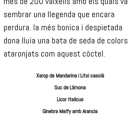
més de 200 vaixells amb els quals va
sembrar una llegenda que encara
perdura. la més bonica i despietada
dona lluïa una bata de seda de colors
ataronjats com aquest còctel.
Xarop de Mandarina i Litxi casolà
Suc de Llimona
Licor Italicus
Ginebra Malfy amb Arancia