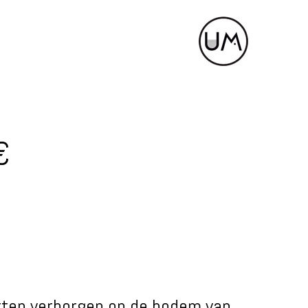
€
atten verborgen op de bodem van